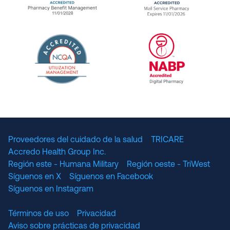
URAC Accredited Pharmacy Benefit Manageme
URAC Accredited 
The National Committee for Quality Assuranc
NABP Accredited
Proveedores del cuidado de la salud
TRICARE
Accredo Health Group Inc.
Región este - Humana Military
Región oeste - TriWest
Síguenos en X
Síguenos en Facebook
Síguenos en Instagram
Términos de uso
Privacidad
Aviso sobre prácticas de privacidad