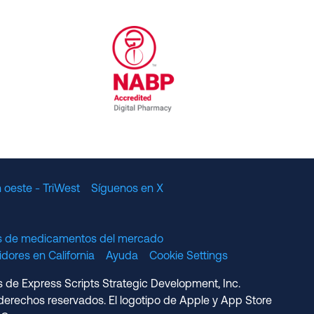
al Committee for Quality Assurance
/01/2023
NABP Accredited Digital Pharmac
 oeste - TriWest
Síguenos en X
os de medicamentos del mercado
dores en California
Ayuda
Cookie Settings
s de Express Scripts Strategic Development, Inc.
erechos reservados. El logotipo de Apple y App Store