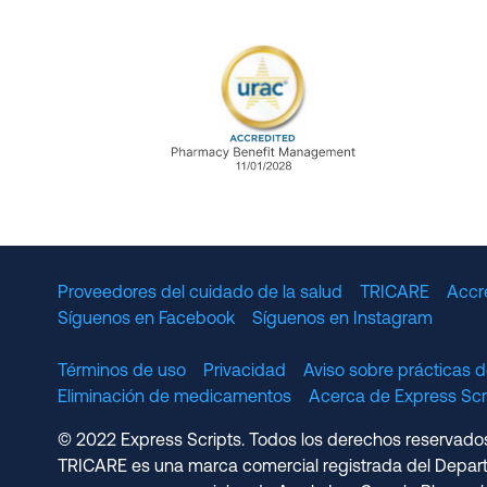
URAC Accredited Pharmacy B
Proveedores del cuidado de la salud
TRICARE
Accr
Síguenos en Facebook
Síguenos en Instagram
Términos de uso
Privacidad
Aviso sobre prácticas d
Eliminación de medicamentos
Acerca de Express S
© 2022 Express Scripts. Todos los derechos reservados.
TRICARE es una marca comercial registrada del Depart