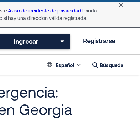
Dismiss 
Este
Aviso de incidente de privacidad
brinda
o si hay una dirección válida registrada.
Ingresar
Registrarse
Language switch
Español
Búsqueda
ergencia:
 en Georgia