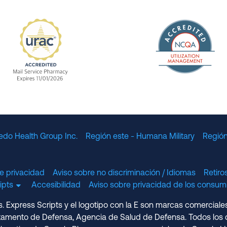
The Nation
enefit Management, Expires 11/01/2028
URAC Accredited Mail Service Pharmacy Expires 11
edo Health Group Inc.
Región este - Humana Military
Región
e privacidad
Aviso sobre no discriminación / Idiomas
Retir
cripts
Accesibilidad
Aviso sobre privacidad de los consumi
 Express Scripts y el logotipo con la E son marcas comerciale
amento de Defensa, Agencia de Salud de Defensa. Todos los d