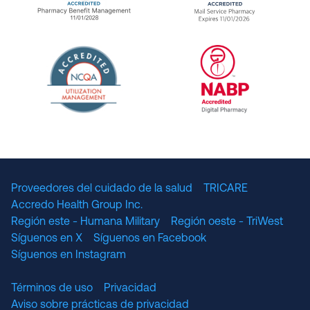
URAC Accredited Pharmacy Benefit Manageme
URAC Accredited 
The National Committee for Quality Assuranc
NABP Accredited
Proveedores del cuidado de la salud
TRICARE
Accredo Health Group Inc.
Región este - Humana Military
Región oeste - TriWest
Síguenos en X
Síguenos en Facebook
Síguenos en Instagram
Términos de uso
Privacidad
Aviso sobre prácticas de privacidad