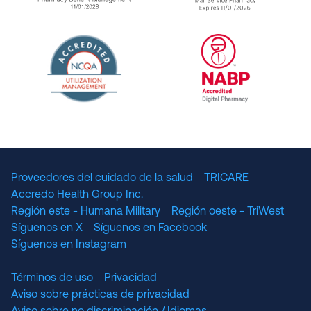
URAC Accredited Pharmacy Benefit Manageme
URAC Accredited 
The National Committee for Quality Assuranc
NABP Accredited
Proveedores del cuidado de la salud
TRICARE
Accredo Health Group Inc.
Región este - Humana Military
Región oeste - TriWest
Síguenos en X
Síguenos en Facebook
Síguenos en Instagram
Términos de uso
Privacidad
Aviso sobre prácticas de privacidad