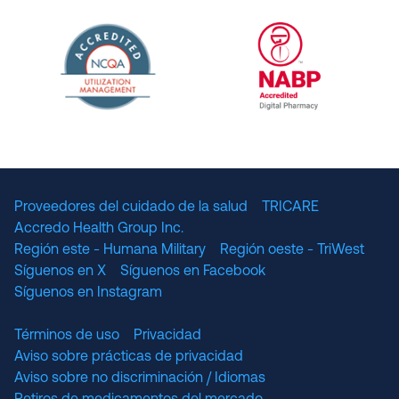
URAC Accredited Pharmacy Benefit Manageme
URAC Accredited 
The National Committee for Quality Assuranc
NABP Accredited
Proveedores del cuidado de la salud
TRICARE
Accredo Health Group Inc.
Región este - Humana Military
Región oeste - TriWest
Síguenos en X
Síguenos en Facebook
Síguenos en Instagram
Términos de uso
Privacidad
Aviso sobre prácticas de privacidad
Aviso sobre no discriminación / Idiomas