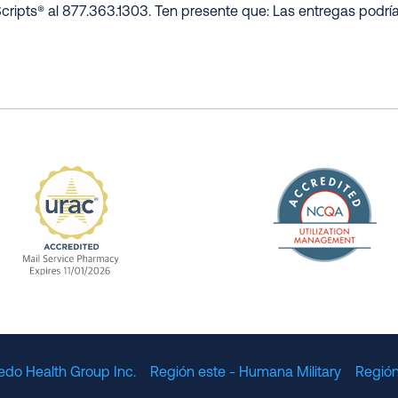
cripts® al 877.363.1303. Ten presente que: Las entregas podrí
The Nation
enefit Management, Expires 11/01/2028
URAC Accredited Mail Service Pharmacy Expires 11
edo Health Group Inc.
Región este - Humana Military
Región