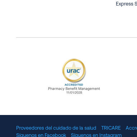
Express S
URAC Accredited Pharmacy B
Proveedores del cuidado de la salud
TRICARE
Accr
Síguenos en Facebook
Síguenos en Instagram