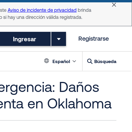
Dismiss 
Este
Aviso de incidente de privacidad
brinda
o si hay una dirección válida registrada.
Ingresar
Registrarse
Language switch
Español
Búsqueda
ergencia: Daños
menta en Oklahoma