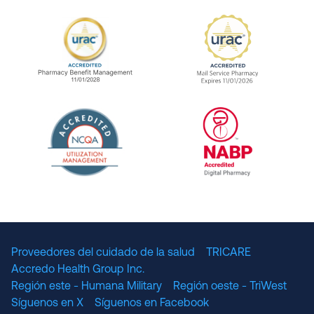
URAC Accredited Pharmacy Benefit Manageme
URAC Accredited 
The National Committee for Quality Assuranc
NABP Accredited
Proveedores del cuidado de la salud
TRICARE
Accredo Health Group Inc.
Región este - Humana Military
Región oeste - TriWest
Síguenos en X
Síguenos en Facebook