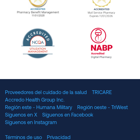
URAC Accredited Pharmacy Benefit Manageme
URAC Accredited 
The National Committee for Quality Assuranc
NABP Accredited
Proveedores del cuidado de la salud
TRICARE
Accredo Health Group Inc.
Región este - Humana Military
Región oeste - TriWest
Síguenos en X
Síguenos en Facebook
Síguenos en Instagram
Términos de uso
Privacidad