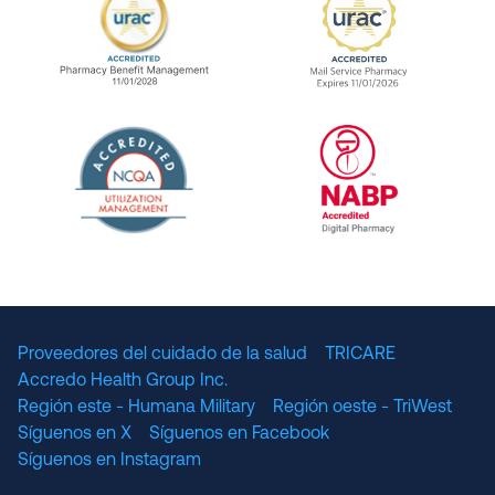
URAC Accredited Pharmacy Benefit Manageme
URAC Accredited 
The National Committee for Quality Assuranc
NABP Accredited
Proveedores del cuidado de la salud
TRICARE
Accredo Health Group Inc.
Región este - Humana Military
Región oeste - TriWest
Síguenos en X
Síguenos en Facebook
Síguenos en Instagram