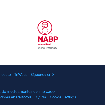
al Committee for Quality Assurance
/01/2023
NABP Accredited Digital Pharmac
 oeste - TriWest
Síguenos en X
os de medicamentos del mercado
dores en California
Ayuda
Cookie Settings