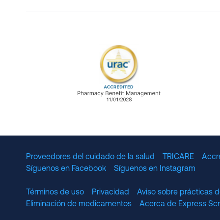
URAC Accredited Pharmacy B
Proveedores del cuidado de la salud
TRICARE
Accr
Síguenos en Facebook
Síguenos en Instagram
Términos de uso
Privacidad
Aviso sobre prácticas d
Eliminación de medicamentos
Acerca de Express S