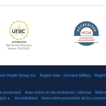
The Nation
enefit Management, Expires 11/01/2028
URAC Accredited Mail Service Pharmacy Expires 11
edo Health Group Inc.
Región este - Humana Military
Región
e privacidad
Aviso sobre no discriminación / Idiomas
Retir
cripts
Accesibilidad
Aviso sobre privacidad de los consumi