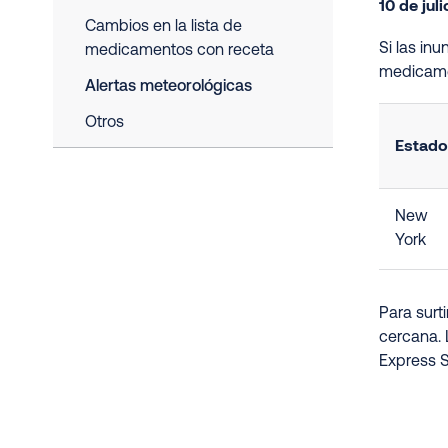
10 de jul
Cambios en la lista de
Si las in
medicamentos con receta
medicame
Alertas meteorológicas
Otros
Estado
New
York
Para surt
cercana. 
Express S