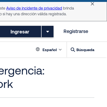
Dismiss 
Este
Aviso de incidente de privacidad
brinda
o si hay una dirección válida registrada.
Ingresar
Registrarse
Language switch
Español
Búsqueda
ergencia:
ork