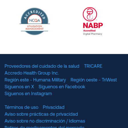
URAC Accredited Pharmacy Benefit Manageme
URAC Accredited 
The National Committee for Quality Assuranc
NABP Accredited
Proveedores del cuidado de la salud
TRICARE
Accredo Health Group Inc.
Región este - Humana Military
Región oeste - TriWest
Síguenos en X
Síguenos en Facebook
Síguenos en Instagram
Términos de uso
Privacidad
Aviso sobre prácticas de privacidad
Aviso sobre no discriminación / Idiomas