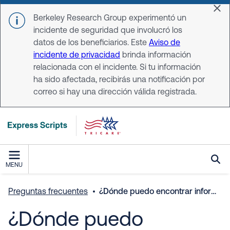
Skip to main content
Dis
Berkeley Research Group experimentó un
incidente de seguridad que involucró los
datos de los beneficiarios. Este
Aviso de
incidente de privacidad
brinda información
relacionada con el incidente. Si tu información
ha sido afectada, recibirás una notificación por
correo si hay una dirección válida registrada.
MENU
Preguntas frecuentes
¿Dónde puedo encontrar información detallada sobre pagos y facturas por los medicamentos que compré en los últimos 120 días a través del servicio de farmacia con entrega a domicilio de TRICARE?
¿Dónde puedo