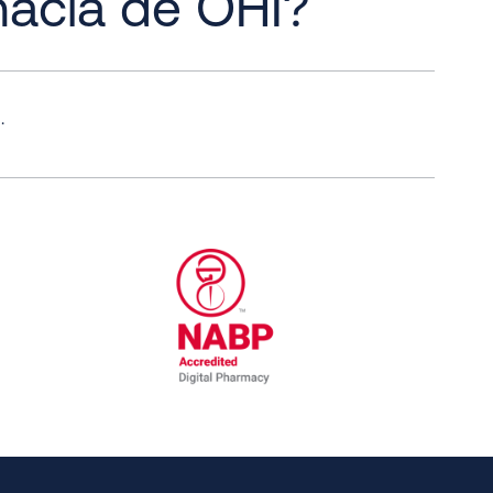
macia de OHI?
.
al Committee for Quality Assurance
/01/2023
NABP Accredited Digital Pharmac