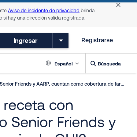
Dismiss 
Este
Aviso de incidente de privacidad
brinda
o si hay una dirección válida registrada.
Ingresar
Registrarse
Language switch
Español
Búsqueda
iends y AARP, cuentan como cobertura de farmacia de OHI?
receta con
o Senior Friends y