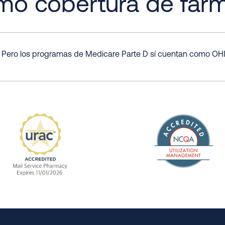
mo cobertura de far
. Pero los programas de Medicare Parte D sí cuentan como OHI
The Nation
enefit Management, Expires 11/01/2028
URAC Accredited Mail Service Pharmacy Expires 11