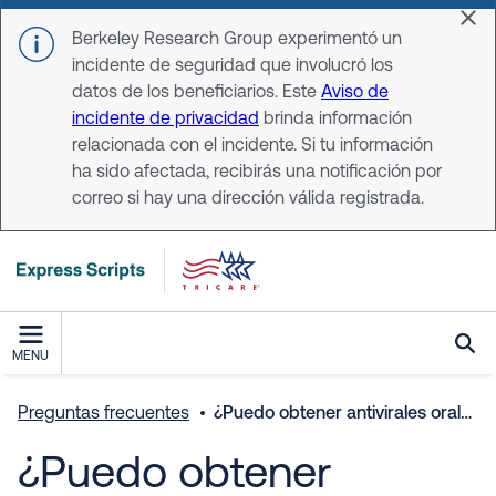
Skip to main content
Dis
Berkeley Research Group experimentó un
incidente de seguridad que involucró los
datos de los beneficiarios. Este
Aviso de
incidente de privacidad
brinda información
relacionada con el incidente. Si tu información
ha sido afectada, recibirás una notificación por
correo si hay una dirección válida registrada.
MENU
Preguntas frecuentes
¿Puedo obtener antivirales orales en una farmacia que no forme parte de la red de farmacias de TRICARE?
¿Puedo obtener