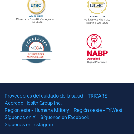
URAC Accredited Pharmacy Benefit Manageme
URAC Accredited 
The National Committee for Quality Assuranc
NABP Accredited
Proveedores del cuidado de la salud
TRICARE
Accredo Health Group Inc.
Región este - Humana Military
Región oeste - TriWest
Síguenos en X
Síguenos en Facebook
Síguenos en Instagram