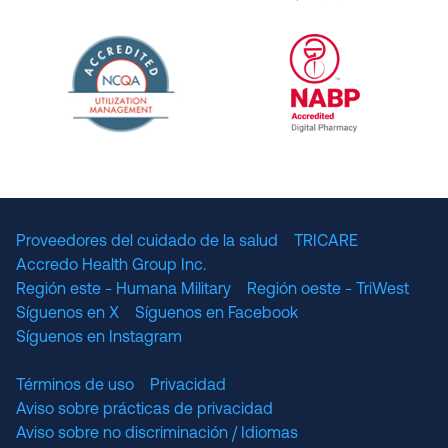
URAC Accredited Pharmacy Benefit Manageme
URAC Accredited 
The National Committee for Quality Assuranc
NABP Accredited
Proveedores del cuidado de la salud
TRICARE
Accredo Health Group Inc.
Región este - Humana Military
Región oeste - TriWest
Síguenos en X
Síguenos en Facebook
Síguenos en Instagram
Términos de uso
Privacidad
Aviso sobre prácticas de privacidad
Aviso sobre no discriminación / Idiomas