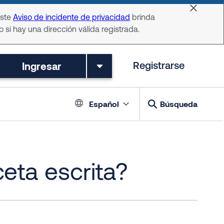
Dismiss 
Este
Aviso de incidente de privacidad
brinda
o si hay una dirección válida registrada.
Ingresar
Registrarse
Language switch
Español
Búsqueda
eta escrita?