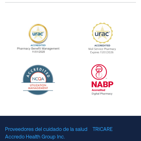
URAC Accredited Pharmacy Benefit Manageme
URAC Accredited 
The National Committee for Quality Assuranc
NABP Accredited
Proveedores del cuidado de la salud
TRICARE
Accredo Health Group Inc.