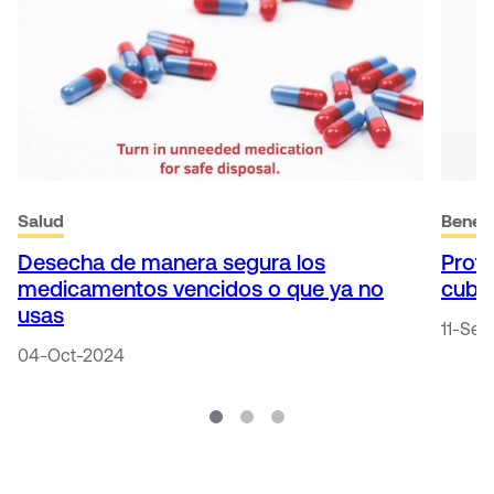
Salud
Benefi
Desecha de manera segura los
Prote
medicamentos vencidos o que ya no
cubi
usas
11-Se
04-Oct-2024