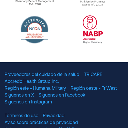
URAC Accredited Pharmacy Benefit Manageme
URAC Accredited 
The National Committee for Quality Assuranc
NABP Accredited
Proveedores del cuidado de la salud
TRICARE
Accredo Health Group Inc.
Región este - Humana Military
Región oeste - TriWest
Síguenos en X
Síguenos en Facebook
Síguenos en Instagram
Términos de uso
Privacidad
Aviso sobre prácticas de privacidad