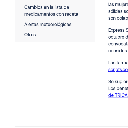
las mujer
Cambios en la lista de
sólidas s
medicamentos con receta
son colab
Alertas meteorológicas
Express S
Otros
octubre d
convocato
considera
Las farma
scripts.c
Se sugier
Los benef
de TRIC