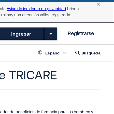
Dismiss 
Este
Aviso de incidente de privacidad
brinda
o si hay una dirección válida registrada.
Ingresar
Registrarse
Language switch
Español
Búsqueda
de TRICARE
trador de beneficios de farmacia para los hombres y