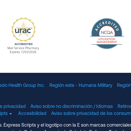
The Nation
enefit Management, Expires 11/01/2028
URAC Accredited Mail Service Pharmacy Expires 11
edo Health Group Inc.
Región este - Humana Military
Región
e privacidad
Aviso sobre no discriminación / Idiomas
Retir
cripts
Accesibilidad
Aviso sobre privacidad de los consumi
 Express Scripts y el logotipo con la E son marcas comerciale