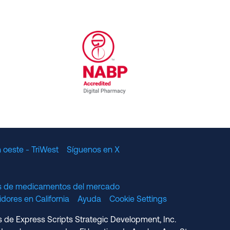
al Committee for Quality Assurance
/01/2023
NABP Accredited Digital Pharmac
 oeste - TriWest
Síguenos en X
os de medicamentos del mercado
dores en California
Ayuda
Cookie Settings
s de Express Scripts Strategic Development, Inc.