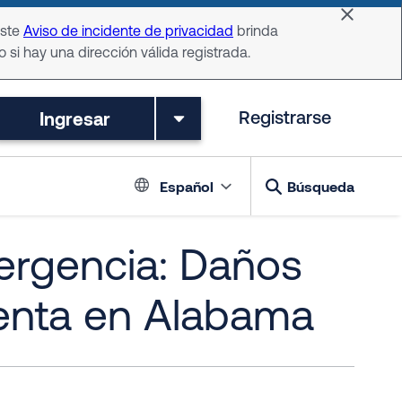
Dismiss 
Este
Aviso de incidente de privacidad
brinda
o si hay una dirección válida registrada.
Ingresar
Registrarse
Language switch
Español
Búsqueda
ergencia: Daños
enta en Alabama