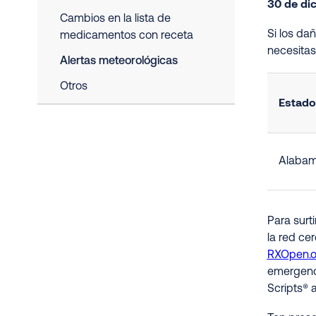
30 de di
Cambios en la lista de
Si los da
medicamentos con receta
necesita
Alertas meteorológicas
Otros
Estado
Alaba
Para surt
la red ce
RXOpen.
emergenci
Scripts® 