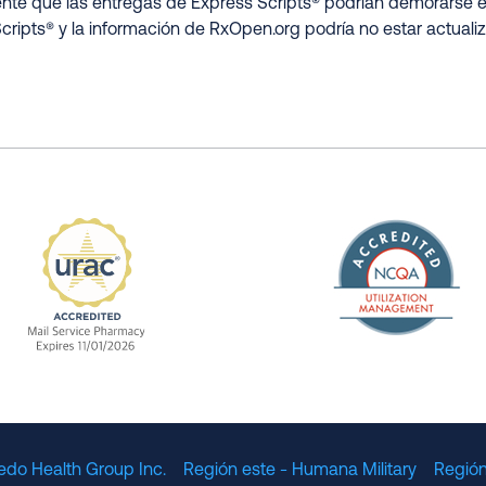
nte que las entregas de Express Scripts® podrían demorarse e
cripts® y la información de RxOpen.org podría no estar actualiz
The Nation
enefit Management, Expires 11/01/2028
URAC Accredited Mail Service Pharmacy Expires 11
edo Health Group Inc.
Región este - Humana Military
Región