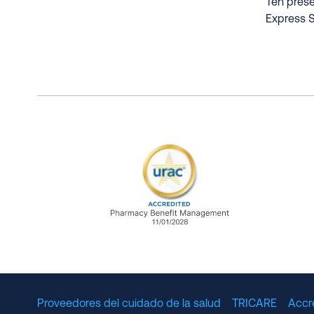
Ten prese
Express S
URAC Accredited Pharmacy B
Proveedores del cuidado de la salud
TRICARE
Accr