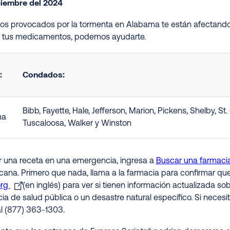
ciembre del 2024
ños provocados por la tormenta en Alabama te están afectando
s tus medicamentos, podemos ayudarte.
:
Condados:
Bibb, Fayette, Hale, Jefferson, Marion, Pickens, Shelby, St. C
ma
Tuscaloosa, Walker y Winston
ir una receta en una emergencia, ingresa a
Buscar una farmaci
rcana. Primero que nada, llama a la farmacia para confirmar qu
org
(en inglés) para ver si tienen información actualizada s
a de salud pública o un desastre natural específico. Si necesit
al (877) 363-1303.