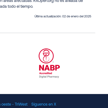
n áreas afectadas. RXOpen.org no es afiliada de
ada todo el tiempo.
Última actualización:
02 de enero del 2025
al Committee for Quality Assurance
/01/2023
NABP Accredited Digital Pharmac
 oeste - TriWest
Síguenos en X