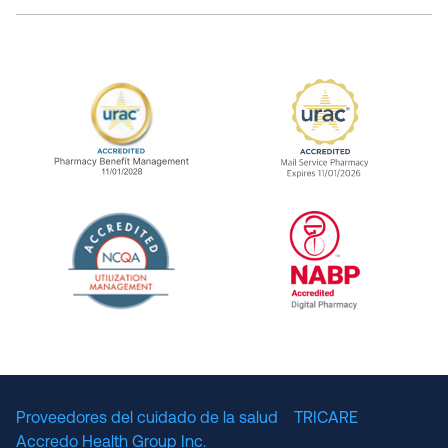
URAC Accredited Pharmacy Benefit Manageme
URAC Accredited 
The National Committee for Quality Assuranc
NABP Accredited
Proveedores del cuidado de la salud
TRICARE
Accredo Health Group Inc.