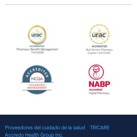
URAC Accredited Pharmacy Benefit Manageme
URAC Accredited 
The National Committee for Quality Assuranc
NABP Accredited
Proveedores del cuidado de la salud
TRICARE
Accredo Health Group Inc.