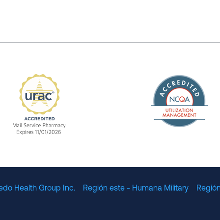
The Nation
enefit Management, Expires 11/01/2028
URAC Accredited Mail Service Pharmacy Expires 11
edo Health Group Inc.
Región este - Humana Military
Región