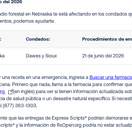
io del 2026
endio forestal en Nebraska te está afectando en los condados q
ntos, podemos ayudarte.
:
Condados:
Procedimientos de eme
ka
Dawes y Sioux
21 de junio del 2026
ir una receta en una emergencia, ingresa a
Buscar una farmaci
rcana. Primero que nada, llama a la farmacia para confirmar qu
org
(en inglés) para ver si tienen información actualizada s
a de salud pública o un desastre natural específico. Si necesit
al (877) 363-1303.
nte que las entregas de Express Scripts® podrían demorarse e
cripts® y la información de RxOpen.org podría no estar actualiz