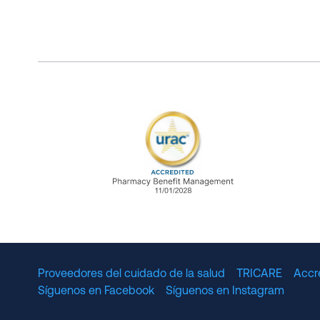
URAC Accredited Pharmacy B
Proveedores del cuidado de la salud
TRICARE
Accr
Síguenos en Facebook
Síguenos en Instagram