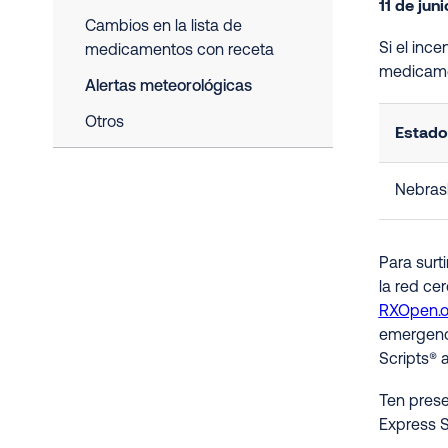
11 de jun
Cambios en la lista de
Si el inc
medicamentos con receta
medicame
Alertas meteorológicas
Otros
Estado
Nebras
Para surt
la red ce
RXOpen.
emergenci
Scripts® 
Ten prese
Express S