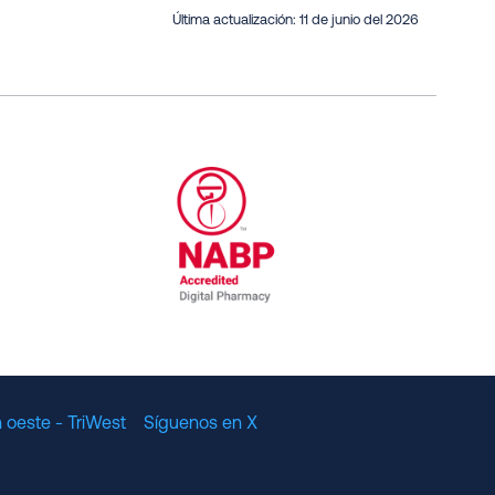
Última actualización:
11 de junio del 2026
al Committee for Quality Assurance
/01/2023
NABP Accredited Digital Pharmac
 oeste - TriWest
Síguenos en X