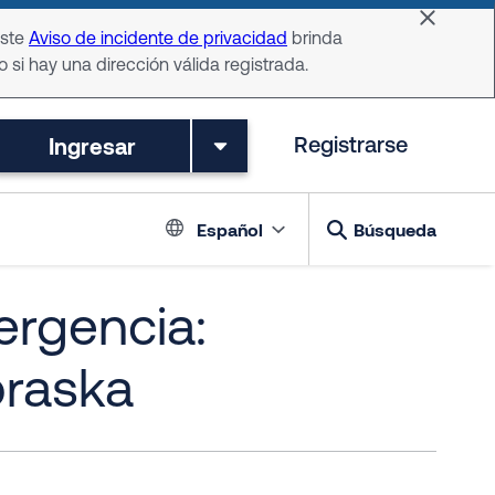
Dismiss 
Este
Aviso de incidente de privacidad
brinda
o si hay una dirección válida registrada.
Ingresar
Registrarse
Language switch
Español
Búsqueda
ergencia:
braska