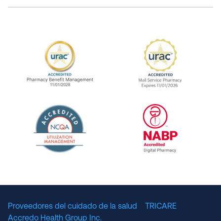
URAC Accredited Pharmacy Benefit Manageme
URAC Accredited 
The National Committee for Quality Assuranc
NABP Accredited
Proveedores del cuidado de la salud
TRICARE
Accredo Health Group Inc.