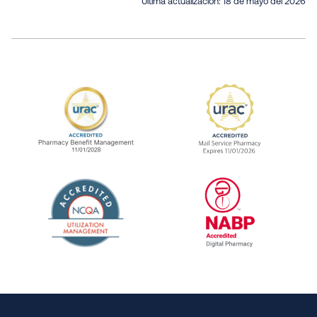
Última actualización:
18 de mayo del 2026
URAC Accredited Pharmacy Benefit Manageme
URAC Accredited 
The National Committee for Quality Assuranc
NABP Accredited