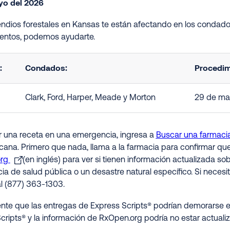
yo del 2026
cendios forestales en Kansas te están afectando en los condado
ntos, podemos ayudarte.
:
Condados:
Procedim
Clark, Ford, Harper, Meade y Morton
29 de ma
ir una receta en una emergencia, ingresa a
Buscar una farmaci
rcana. Primero que nada, llama a la farmacia para confirmar qu
org
(en inglés) para ver si tienen información actualizada s
a de salud pública o un desastre natural específico. Si necesit
al (877) 363-1303.
nte que las entregas de Express Scripts® podrían demorarse e
cripts® y la información de RxOpen.org podría no estar actualiz