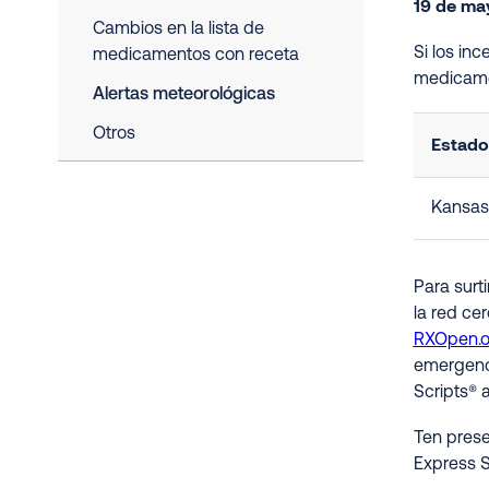
19 de ma
Cambios en la lista de
Si los in
medicamentos con receta
medicame
Alertas meteorológicas
Otros
Estado
Kansas
Para surt
la red ce
RXOpen.
emergenci
Scripts® 
Ten prese
Express S