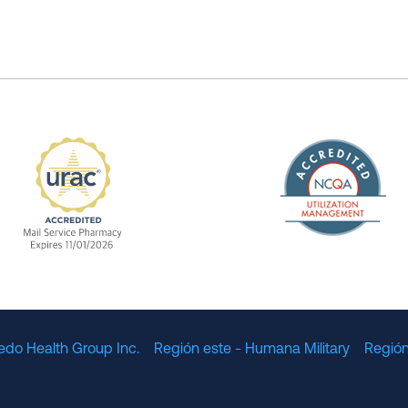
The Nation
enefit Management, Expires 11/01/2028
URAC Accredited Mail Service Pharmacy Expires 11
edo Health Group Inc.
Región este - Humana Military
Región