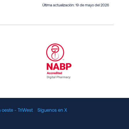
Última actualización:
19 de mayo del 2026
al Committee for Quality Assurance
/01/2023
NABP Accredited Digital Pharmac
 oeste - TriWest
Síguenos en X