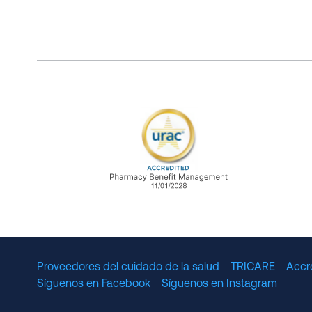
URAC Accredited Pharmacy B
Proveedores del cuidado de la salud
TRICARE
Accr
Síguenos en Facebook
Síguenos en Instagram