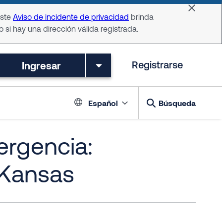
Dismiss 
Este
Aviso de incidente de privacidad
brinda
o si hay una dirección válida registrada.
Ingresar
Registrarse
Language switch
Español
Búsqueda
ergencia:
 Kansas