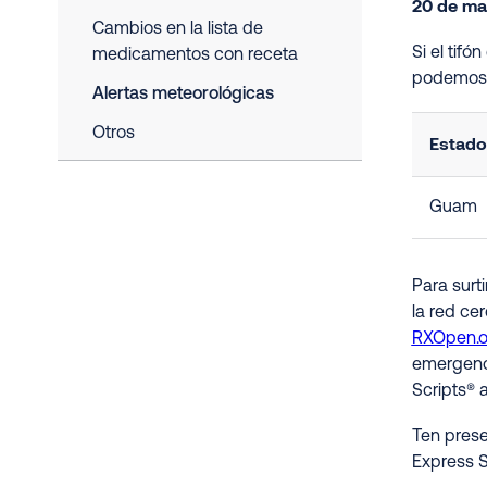
20 de ma
Cambios en la lista de
Si el tif
medicamentos con receta
podemos 
Alertas meteorológicas
Otros
Estado
Guam
Para surt
la red ce
RXOpen.
emergenci
Scripts® 
Ten prese
Express S