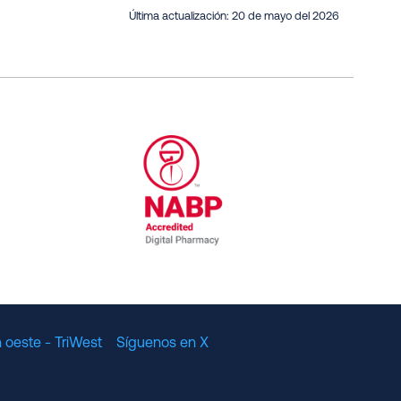
Última actualización:
20 de mayo del 2026
al Committee for Quality Assurance
/01/2023
NABP Accredited Digital Pharmac
 oeste - TriWest
Síguenos en X