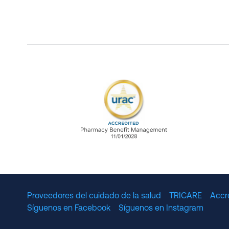
URAC Accredited Pharmacy B
Proveedores del cuidado de la salud
TRICARE
Accr
Síguenos en Facebook
Síguenos en Instagram