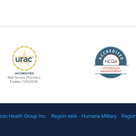
The Nation
enefit Management, Expires 11/01/2028
URAC Accredited Mail Service Pharmacy Expires 11
edo Health Group Inc.
Región este - Humana Military
Región