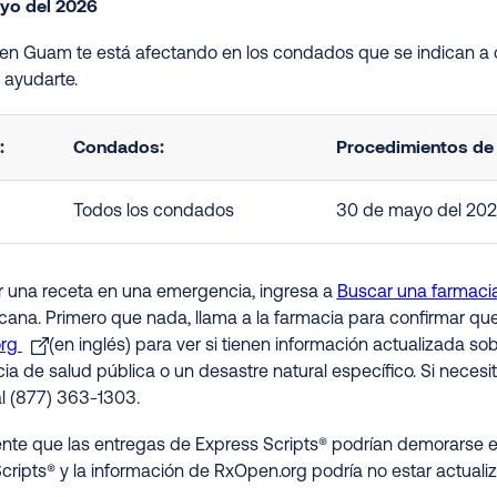
yo del 2026
ón en Guam te está afectando en los condados que se indican a
ayudarte.
:
Condados:
Procedimientos de 
Todos los condados
30 de mayo del 20
ir una receta en una emergencia, ingresa a
Buscar una farmaci
rcana. Primero que nada, llama a la farmacia para confirmar qu
org
(en inglés) para ver si tienen información actualizada s
a de salud pública o un desastre natural específico. Si necesit
al (877) 363-1303.
nte que las entregas de Express Scripts® podrían demorarse e
cripts® y la información de RxOpen.org podría no estar actuali