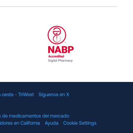
al Committee for Quality Assurance
/01/2023
NABP Accredited Digital Pharmac
 oeste - TriWest
Síguenos en X
os de medicamentos del mercado
dores en California
Ayuda
Cookie Settings