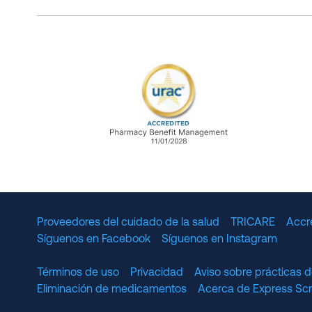
URAC Accredited Pharmacy B
Proveedores del cuidado de la salud
TRICARE
Accr
Síguenos en Facebook
Síguenos en Instagram
Términos de uso
Privacidad
Aviso sobre prácticas d
Eliminación de medicamentos
Acerca de Express S