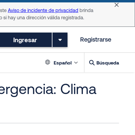
Dismiss 
Este
Aviso de incidente de privacidad
brinda
o si hay una dirección válida registrada.
Ingresar
Registrarse
Language switch
Español
Búsqueda
ergencia: Clima