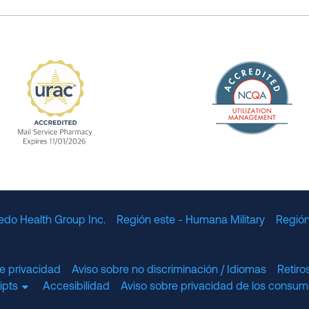
The Nation
enefit Management, Expires 11/01/2028
URAC Accredited Mail Service Pharmacy Expires 11
edo Health Group Inc.
Región este - Humana Military
Región
e privacidad
Aviso sobre no discriminación / Idiomas
Retir
cripts
Accesibilidad
Aviso sobre privacidad de los consumi