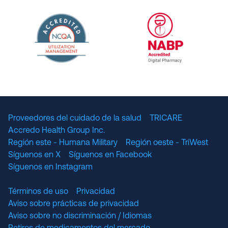
URAC Accredited Pharmacy Benefit Manageme
URAC Accredited 
The National Committee for Quality Assuranc
NABP Accredited
Proveedores del cuidado de la salud
TRICARE
Accredo Health Group Inc.
Región este - Humana Military
Región oeste - TriWest
Síguenos en X
Síguenos en Facebook
Síguenos en Instagram
Términos de uso
Privacidad
Aviso sobre prácticas de privacidad
Aviso sobre no discriminación / Idiomas