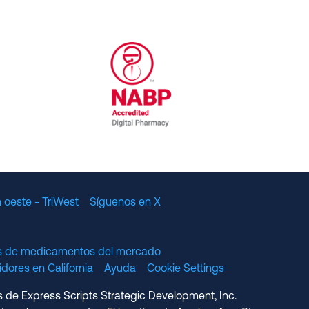
al Committee for Quality Assurance
/01/2023
NABP Accredited Digital Pharmac
 oeste - TriWest
Síguenos en X
os de medicamentos del mercado
dores en California
Ayuda
Cookie Settings
s de Express Scripts Strategic Development, Inc.