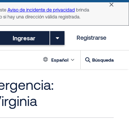
Dismiss 
Este
Aviso de incidente de privacidad
brinda
o si hay una dirección válida registrada.
Ingresar
Registrarse
Language switch
Español
Búsqueda
ergencia:
rginia