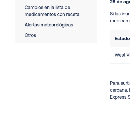
28 de ag
Cambios en la lista de
Si las in
medicamentos con receta
medicame
Alertas meteorológicas
Otros
Estado
West Vi
Para surt
cercana. 
Express S