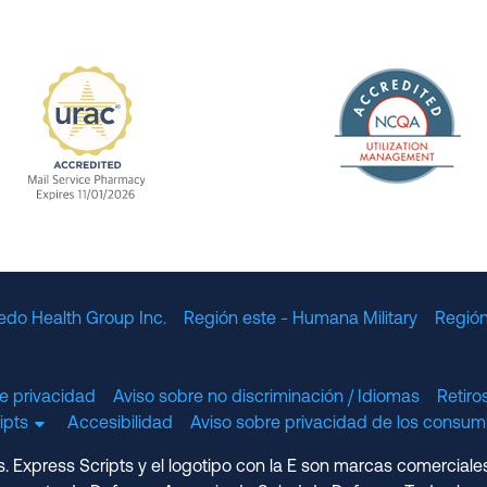
The Nation
enefit Management, Expires 11/01/2028
URAC Accredited Mail Service Pharmacy Expires 11
edo Health Group Inc.
Región este - Humana Military
Región
e privacidad
Aviso sobre no discriminación / Idiomas
Retir
cripts
Accesibilidad
Aviso sobre privacidad de los consumi
 Express Scripts y el logotipo con la E son marcas comerciale