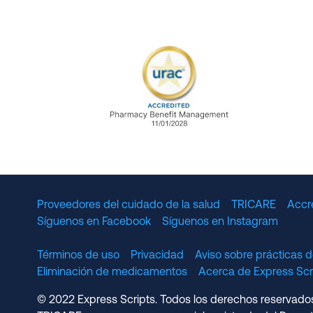
URAC Accredited Pharmacy B
Proveedores del cuidado de la salud
TRICARE
Accr
Síguenos en Facebook
Síguenos en Instagram
Términos de uso
Privacidad
Aviso sobre prácticas d
Eliminación de medicamentos
Acerca de Express S
© 2022 Express Scripts. Todos los derechos reservados.