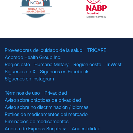
The National Committee for Quality Assuranc
NABP Accredited
Proveedores del cuidado de la salud
TRICARE
Accredo Health Group Inc.
Región este - Humana Military
Región oeste - TriWest
Síguenos en X
Síguenos en Facebook
Síguenos en Instagram
Términos de uso
Privacidad
Aviso sobre prácticas de privacidad
Aviso sobre no discriminación / Idiomas
Retiros de medicamentos del mercado
Eliminación de medicamentos
Acerca de Express Scripts
Accesibilidad