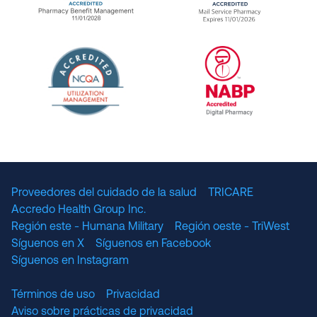
URAC Accredited Pharmacy Benefit Manageme
URAC Accredited 
The National Committee for Quality Assuranc
NABP Accredited
Proveedores del cuidado de la salud
TRICARE
Accredo Health Group Inc.
Región este - Humana Military
Región oeste - TriWest
Síguenos en X
Síguenos en Facebook
Síguenos en Instagram
Términos de uso
Privacidad
Aviso sobre prácticas de privacidad