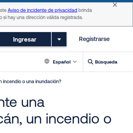
Dismiss 
Este
Aviso de incidente de privacidad
brinda
o si hay una dirección válida registrada.
Ingresar
Registrarse
Language switch
Español
Búsqueda
 incendio o una inundación?
nte una
án, un incendio o