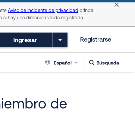
Dismiss 
Este
Aviso de incidente de privacidad
brinda
o si hay una dirección válida registrada.
Ingresar
Registrarse
Language switch
Español
Búsqueda
miembro de