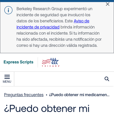
Skip to main content
Dis
Berkeley Research Group experimentó un
incidente de seguridad que involucró los
datos de los beneficiarios. Este
Aviso de
incidente de privacidad
brinda información
relacionada con el incidente. Si tu información
ha sido afectada, recibirás una notificación por
correo si hay una dirección válida registrada.
MENU
Preguntas frecuentes
¿Puedo obtener mi medicamento en un Centro de Tratamiento Militar (MTF, por sus siglas en inglés) en lugar de hacerlo a través de una entrega?
¿Puedo obtener mi