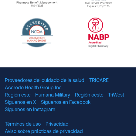
URAC Accredited Pharmacy Benefit Manageme
URAC Accredited 
The National Committee for Quality Assuranc
NABP Accredited
Proveedores del cuidado de la salud
TRICARE
Accredo Health Group Inc.
Región este - Humana Military
Región oeste - TriWest
Síguenos en X
Síguenos en Facebook
Síguenos en Instagram
Términos de uso
Privacidad
Aviso sobre prácticas de privacidad