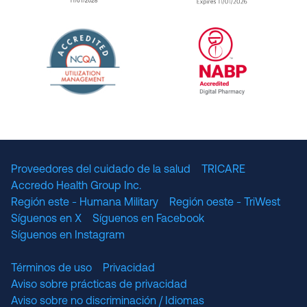
URAC Accredited Pharmacy Benefit Manageme
URAC Accredited 
The National Committee for Quality Assuranc
NABP Accredited
Proveedores del cuidado de la salud
TRICARE
Accredo Health Group Inc.
Región este - Humana Military
Región oeste - TriWest
Síguenos en X
Síguenos en Facebook
Síguenos en Instagram
Términos de uso
Privacidad
Aviso sobre prácticas de privacidad
Aviso sobre no discriminación / Idiomas