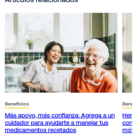
Artículos relacionados
Beneficios
Benefi
Más apoyo, más confianza: Agrega a un
Herr
cuidador para ayudarte a manejar tus
conti
medicamentos recetados
móvi