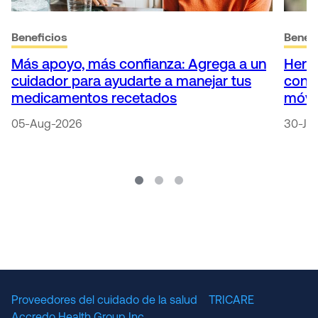
Beneficios
Benefi
Más apoyo, más confianza: Agrega a un
Herr
cuidador para ayudarte a manejar tus
conti
medicamentos recetados
móvi
05-Aug-2026
30-Ju
Proveedores del cuidado de la salud
TRICARE