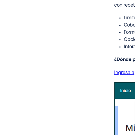
con recet
Límit
Cober
Formu
Opcio
Inte
¿Dónde p
Ingresa a