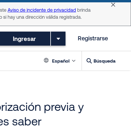
Dismiss 
Este
Aviso de incidente de privacidad
brinda
o si hay una dirección válida registrada.
Ingresar
Registrarse
Language switch
Español
Búsqueda
ización previa y
es saber