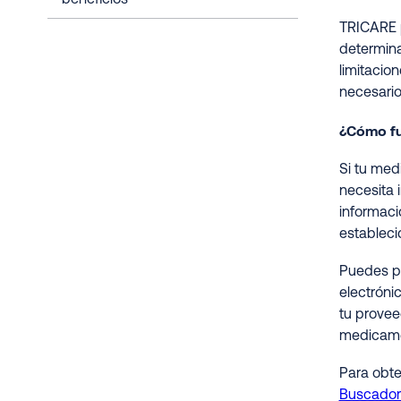
beneficios
TRICARE p
determina
limitacio
necesario
¿Cómo fu
Si tu med
necesita 
informaci
estableci
Puedes pe
electróni
tu provee
medicame
Para obte
Buscador 