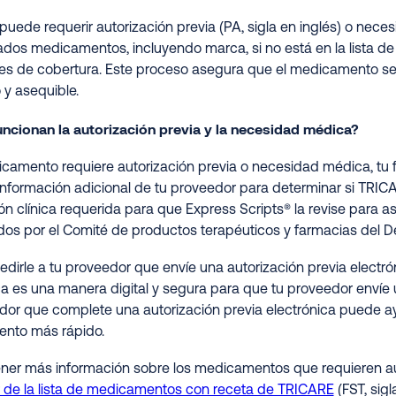
uede requerir autorización previa (PA, sigla en inglés) o neces
dos medicamentos, incluyendo marca, si no está en la lista
nes de cobertura. Este proceso asegura que el medicamento se
 y asequible.
ncionan la autorización previa y la necesidad médica?
icamento requiere autorización previa o necesidad médica, tu fa
información adicional de tu proveedor para determinar si TRIC
ón clínica requerida para que Express Scripts® la revise para as
dos por el Comité de productos terapéuticos y farmacias del 
dirle a tu proveedor que envíe una autorización previa electróni
ca es una manera digital y segura para que tu proveedor envíe u
dor que complete una autorización previa electrónica puede ay
nto más rápido.
ner más información sobre los medicamentos que requieren aut
de la lista de medicamentos con receta de TRICARE
(FST, sig