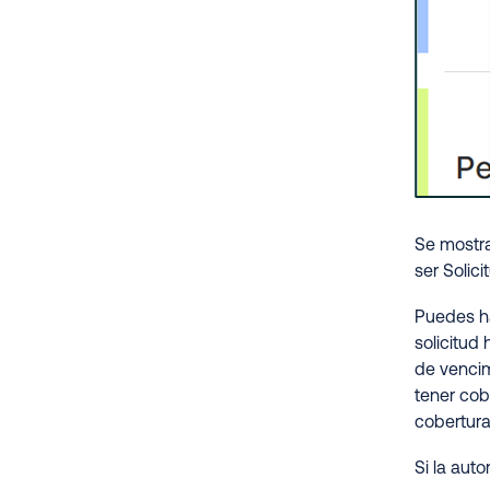
Se mostra
ser Solic
Puedes ha
solicitud
de vencim
tener cob
cobertura
Si la aut