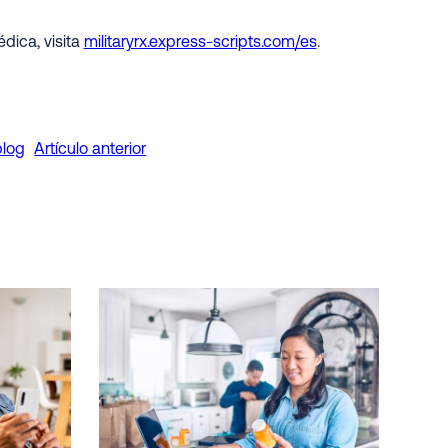
dica, visita
militaryrx.express-scripts.com/es
.
blog
Artículo anterior