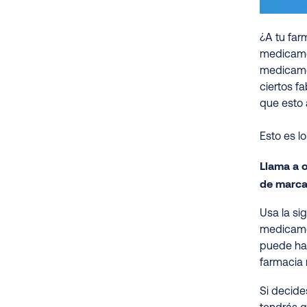
¿A tu far
medicamen
medicamen
ciertos f
que esto 
Esto es l
Llama a o
de marca
Usa la si
medicamen
puede hab
farmacia 
Si decide