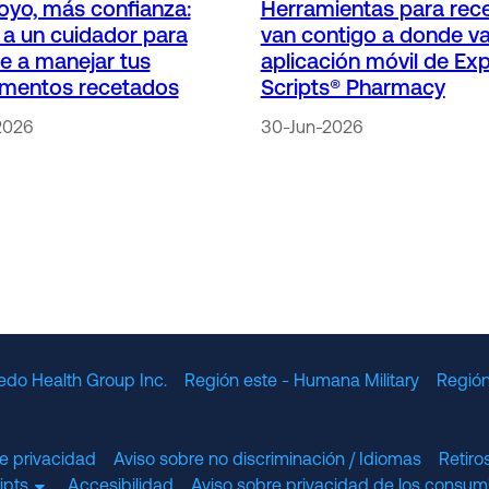
yo, más confianza:
Herramientas para rec
a un cuidador para
van contigo a donde va
e a manejar tus
aplicación móvil de Ex
mentos recetados
Scripts® Pharmacy
2026
30-Jun-2026
edo Health Group Inc.
Región este - Humana Military
Región
e privacidad
Aviso sobre no discriminación / Idiomas
Retir
cripts
Accesibilidad
Aviso sobre privacidad de los consumi