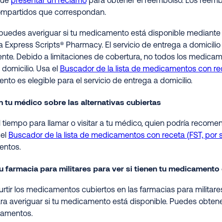
que
presentar un reclamo
para obtener el reembolso. Los reembo
ompartidos que correspondan.
uedes averiguar si tu medicamento está disponible mediante e
a Express Scripts® Pharmacy. El servicio de entrega a domicil
nte. Debido a limitaciones de cobertura, no todos los medicame
 domicilio. Usa el
Buscador de la lista de medicamentos con rece
to es elegible para el servicio de entrega a domicilio.
 tu médico sobre las alternativas cubiertas
 tiempo para llamar o visitar a tu médico, quien podría reco
 el
Buscador de la lista de medicamentos con receta (FST, por su
ntos.
u farmacia para militares para ver si tienen tu medicamento 
rtir los medicamentos cubiertos en las farmacias para militares
ara averiguar si tu medicamento está disponible. Puedes obtene
camentos.