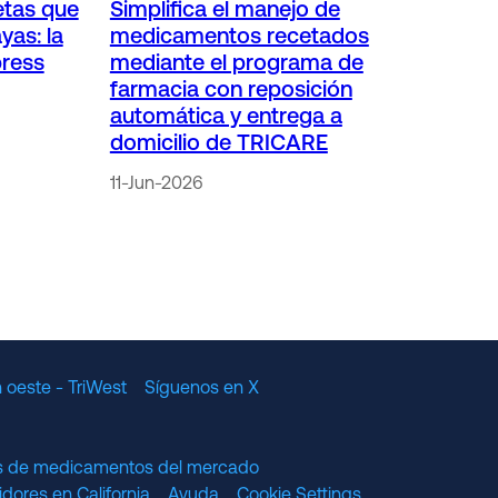
etas que
Simplifica el manejo de
yas: la
medicamentos recetados
press
mediante el programa de
farmacia con reposición
automática y entrega a
domicilio de TRICARE
11-Jun-2026
 oeste - TriWest
Síguenos en X
os de medicamentos del mercado
dores en California
Ayuda
Cookie Settings