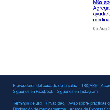
Más apo
Agrega 
ayudart
medica
05-Aug-
Proveedores del cuidado de la salud
TRICARE
Accr
Síguenos en Facebook
Síguenos en Instagram
Términos de uso
Privacidad
Aviso sobre prácticas d
Eliminación de medicamentos
Acerca de Express S