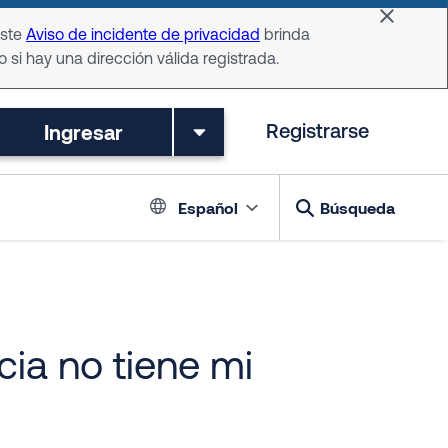
Dismiss 
Este
Aviso de incidente de privacidad
brinda
o si hay una dirección válida registrada.
Ingresar
Registrarse
Language switch
Español
Búsqueda
ia no tiene mi