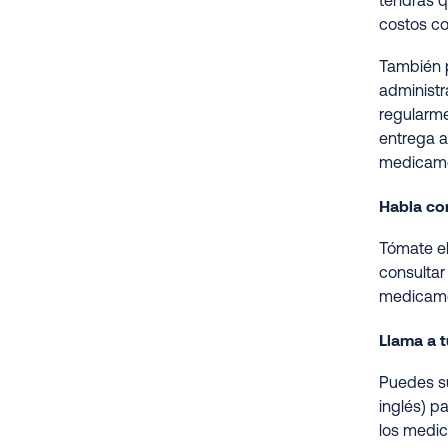
tendrás 
costos c
También p
administr
regularme
entrega a
medicamen
Habla con
Tómate el
consultar
medicame
Llama a t
Puedes su
inglés) p
los medi