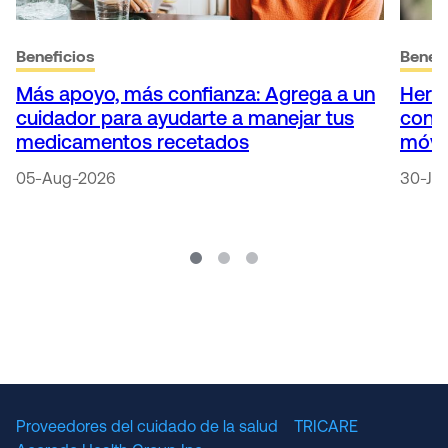
Beneficios
Benefi
Más apoyo, más confianza: Agrega a un
Herr
cuidador para ayudarte a manejar tus
conti
medicamentos recetados
móvi
05-Aug-2026
30-Ju
Proveedores del cuidado de la salud
TRICARE