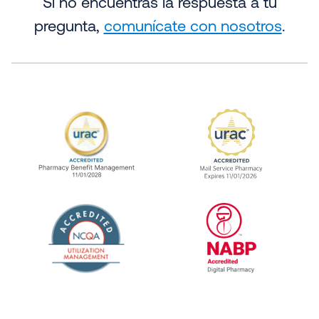
Si no encuentras la respuesta a tu
pregunta,
comunícate con nosotros
.
URAC Accredited Pharmacy Benefit Manageme
URAC Accredited 
The National Committee for Quality Assuranc
NABP Accredited