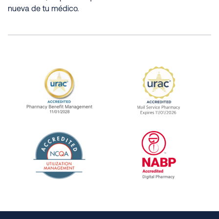
nueva de tu médico.
URAC Accredited Pharmacy Benefit Manageme
URAC Accredited 
The National Committee for Quality Assuranc
NABP Accredited