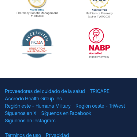
URAC Accredited Pharmacy Benefit Manageme
URAC Accredited 
The National Committee for Quality Assuranc
NABP Accredited
Proveedores del cuidado de la salud
TRICARE
Accredo Health Group Inc.
Región este - Humana Military
Región oeste - TriWest
Síguenos en X
Síguenos en Facebook
Síguenos en Instagram
Términos de uso
Privacidad