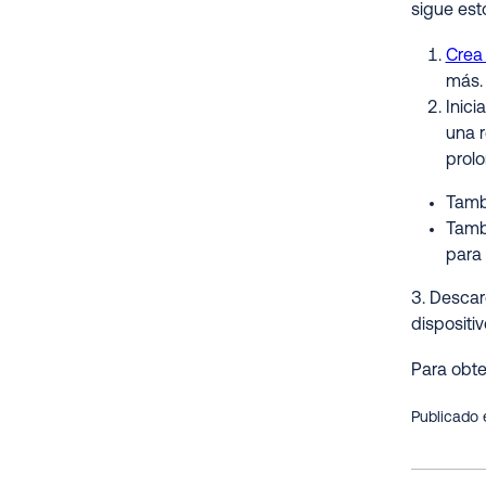
sigue esto
Crea
más.
Inici
una r
prol
Tambi
Tamb
para 
3. Descar
dispositiv
Para obte
Publicado 