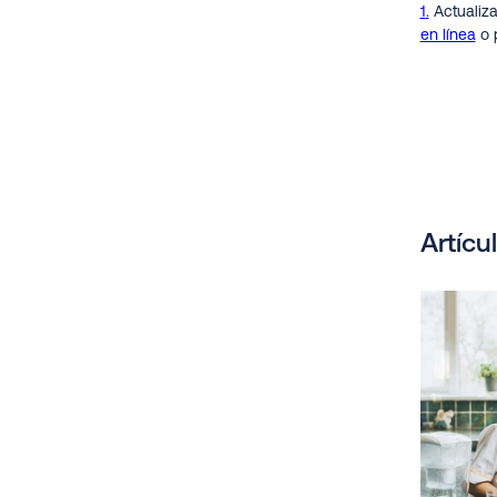
1
Actualiz
en línea
o p
Artícu