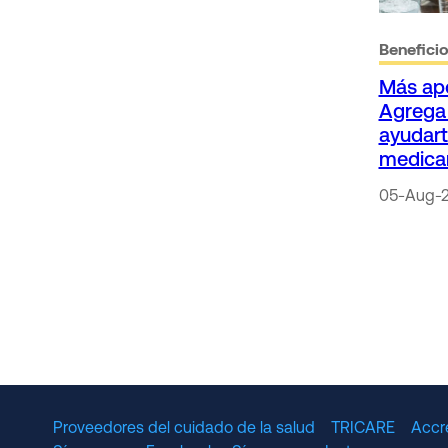
Benefici
Más apo
Agrega 
ayudart
medica
05-Aug-
Proveedores del cuidado de la salud
TRICARE
Accr