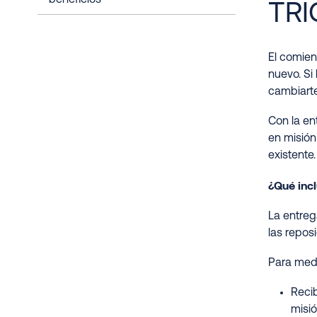
beneficios
TRI
El comien
nuevo. Si
cambiarte
Con la en
en misión
existente.
¿Qué incl
La entreg
las repos
Para medi
Recib
misi