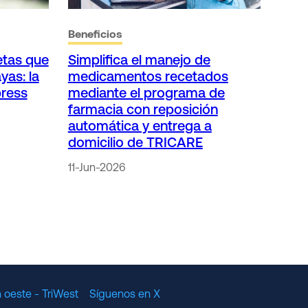
Beneficios
etas que
Simplifica el manejo de
yas: la
medicamentos recetados
press
mediante el programa de
farmacia con reposición
automática y entrega a
domicilio de TRICARE
11-Jun-2026
 oeste - TriWest
Síguenos en X