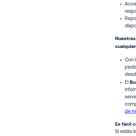
Acced
resp
Repo
dispo
Nuestras
cualquie
Con 
pedid
desde
Bu
El
infor
servi
comp
de m
Es fácil 
Si estás l