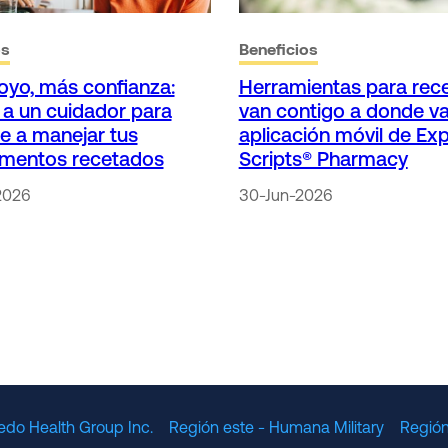
os
Beneficios
yo, más confianza:
Herramientas para rec
a un cuidador para
van contigo a donde va
e a manejar tus
aplicación móvil de Ex
mentos recetados
Scripts® Pharmacy
2026
30-Jun-2026
edo Health Group Inc.
Región este - Humana Military
Región