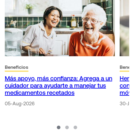
Beneficios
Benefi
Más apoyo, más confianza: Agrega a un
Herr
cuidador para ayudarte a manejar tus
conti
medicamentos recetados
móvi
05-Aug-2026
30-Ju