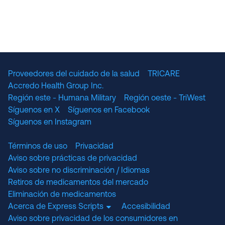
Proveedores del cuidado de la salud
TRICARE
Accredo Health Group Inc.
Región este - Humana Military
Región oeste - TriWest
Síguenos en X
Síguenos en Facebook
Síguenos en Instagram
Términos de uso
Privacidad
Aviso sobre prácticas de privacidad
Aviso sobre no discriminación / Idiomas
Retiros de medicamentos del mercado
Eliminación de medicamentos
Acerca de Express Scripts
Accesibilidad
Aviso sobre privacidad de los consumidores en