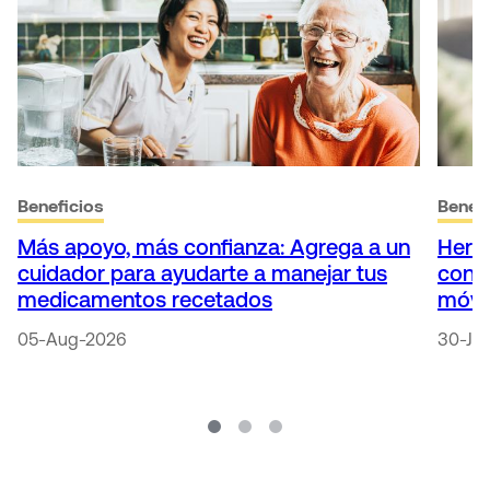
Beneficios
Benefi
Más apoyo, más confianza: Agrega a un
Herr
cuidador para ayudarte a manejar tus
conti
medicamentos recetados
móvi
05-Aug-2026
30-Ju