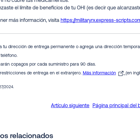
HI no cubre tus medicamentos.
zaste el límite de beneficios de tu OHI (es decir que alcanzast
ner más información, visita
https://militaryrx.express-scripts.c
a tu dirección de entrega permanente o agrega una dirección temporal
teléfono.
carán copagos por cada suministro para 90 días.
 restricciones de entrega en el extranjero.
Más información
.
(en ing
27/2024.
Artículo siguiente
Página principal del 
los relacionados