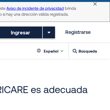
Dismiss 
Este
Aviso de incidente de privacidad
brinda
o si hay una dirección válida registrada.
Ingresar
Registrarse
Language switch
Español
Búsqueda
TRICARE es adecuada