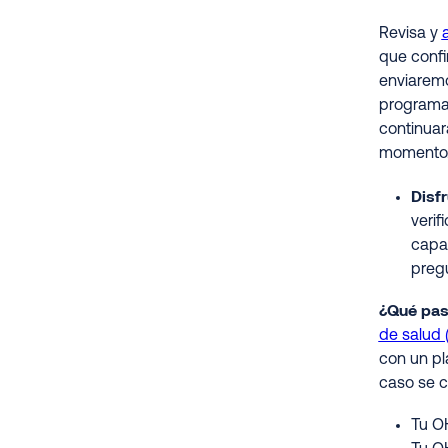
Revisa y
que confi
enviaremos
programa 
continuar
momento
Disf
verif
capac
preg
¿Qué pasa
de salud 
con un pl
caso se c
Tu OH