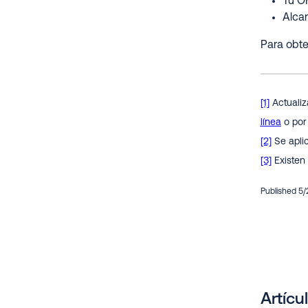
Tu O
Alcan
Para obte
[1]
Actualiz
línea
o por 
[2]
Se apli
[3]
Existen
Published 5/
Artícu