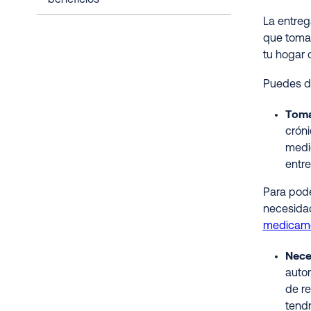
beneficios
La entreg
que tomas
tu hogar 
Puedes dis
Toma
cróni
medi
entre
Para pode
necesida
medicame
Nece
auto
de re
tendr